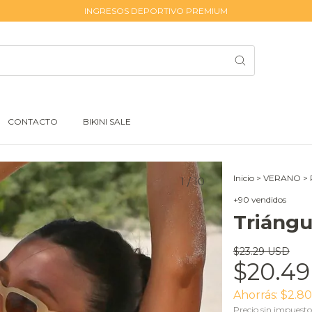
INGRESOS DEPORTIVO PREMIUM
CONTACTO
BIKINI SALE
Inicio
>
VERANO
>
1
/
10
+90 vendidos
Triángu
$23.29 USD
$20.4
Ahorrás:
$2.8
Precio sin impuest