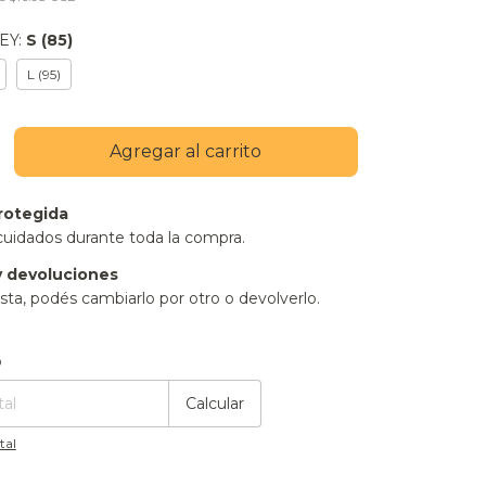
BEY:
S (85)
L (95)
rotegida
cuidados durante toda la compra.
 devoluciones
sta, podés cambiarlo por otro o devolverlo.
:
Cambiar CP
o
Calcular
tal