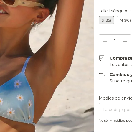
Talle triángulo 
S (85)
M (90)
Compra p
Tus datos 
Cambios y
Si no te gu
Entregas para el CP
Medios de enví
No sé mi código pos