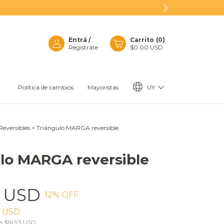
Entrá
/
Carrito
(
0
)
Registráte
$0.00 USD
UY
Política de cambios
Mayoristas
Reversibles
>
Triángulo MARGA reversible
lo MARGA reversible
9 USD
12
% OFF
0 USD
os
$16.93 USD