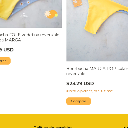
ha FOLE vedetina reversible
pa MARGA
9 USD
rar
Bombacha MARGA POP colale
reversible
$23.29 USD
¡No te lo pierdas, es el último!
Comprar
Política de cambios
N