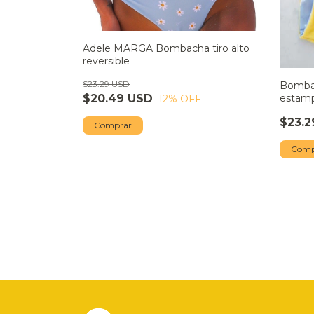
Adele MARGA Bombacha tiro alto
reversible
$23.29 USD
Bombac
estam
$20.49 USD
12
% OFF
$23.2
Comprar
Comp