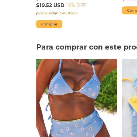
$19.52 USD
16
% OFF
Comp
¡Solo quedan
3
en stock!
Comprar
Para comprar con este pr