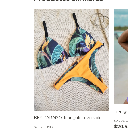
Triang
BEY PARAíSO Triángulo reversible
$23.76 
$20.
$23.29 USD