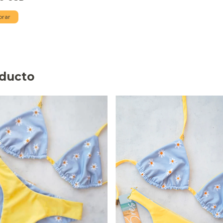
rar
oducto