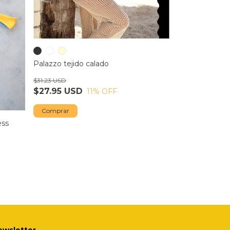
Palazzo tejido calado
$31.23 USD
$27.95 USD
11
% OFF
Comprar
ss
ewsletter