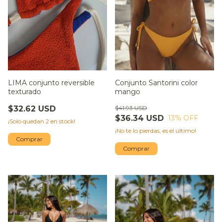
LIMA conjunto reversible
Conjunto Santorini color
texturado
mango
$32.62 USD
$41.93 USD
$36.34 USD
13
% OFF
¡Solo quedan
2
en stock!
¡No te lo pierdas, es el último!
Comprar
Comprar