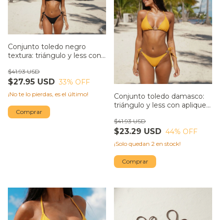
Conjunto toledo negro
textura: triángulo y less con
aplique metálico irregular
$41.93 USD
$27.95 USD
33
% OFF
¡No te lo pierdas, es el último!
Conjunto toledo damasco:
triángulo y less con aplique
Comprar
metálico irregular
$41.93 USD
$23.29 USD
44
% OFF
¡Solo quedan
2
en stock!
Comprar