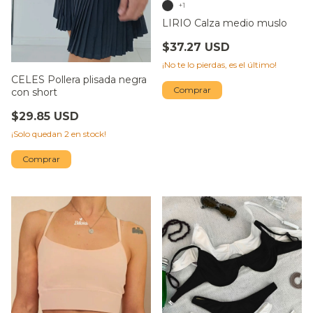
+1
LIRIO Calza medio muslo
$37.27 USD
¡No te lo pierdas, es el último!
CELES Pollera plisada negra
Comprar
con short
$29.85 USD
¡Solo quedan
2
en stock!
Comprar