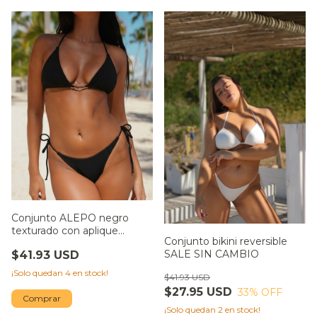
Conjunto ALEPO negro
texturado con aplique
Conjunto bikini reversible
amorfo y bombi less
SALE SIN CAMBIO
$41.93 USD
¡Solo quedan
4
en stock!
$41.93 USD
$27.95 USD
33
% OFF
Comprar
¡Solo quedan
2
en stock!