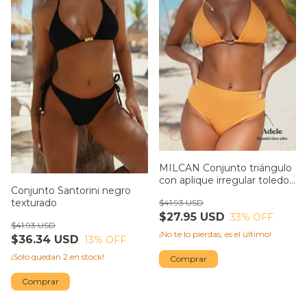
MILCAN Conjunto triángulo
con aplique irregular toledo
Conjunto Santorini negro
con bombacha tiro alto
texturado
$41.93 USD
adele amarillo oro SALE
$27.95 USD
33
% OFF
$41.93 USD
¡No te lo pierdas, es el último!
$36.34 USD
13
% OFF
¡Solo quedan
2
en stock!
Comprar
Comprar