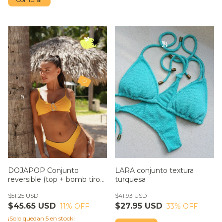
DOJAPOP Conjunto
LARA conjunto textura
reversible (top + bomb tiro
turquesa
bajo colaless)
$51.25 USD
$41.93 USD
$45.65 USD
$27.95 USD
11
% OFF
33
% OFF
¡Solo quedan
5
en stock!