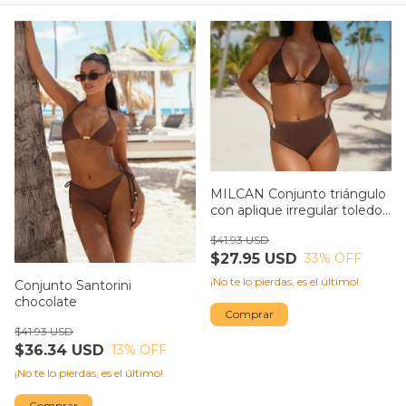
MILCAN Conjunto triángulo
con aplique irregular toledo
con bombacha tiro alto
$41.93 USD
adele chocolate SALE
$27.95 USD
33
% OFF
¡No te lo pierdas, es el último!
Conjunto Santorini
chocolate
Comprar
$41.93 USD
$36.34 USD
13
% OFF
¡No te lo pierdas, es el último!
Comprar