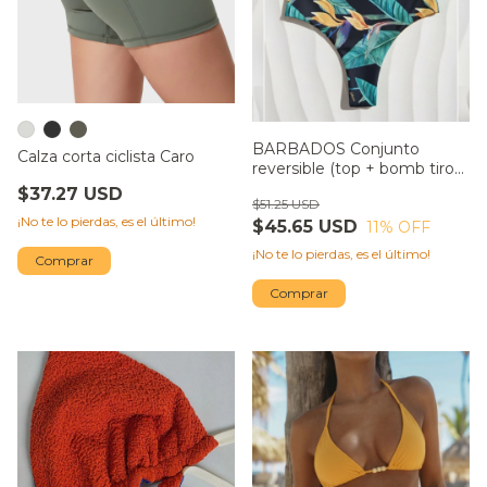
BARBADOS Conjunto
Calza corta ciclista Caro
reversible (top + bomb tiro
alto colaless)
$37.27 USD
$51.25 USD
¡No te lo pierdas, es el último!
$45.65 USD
11
% OFF
¡No te lo pierdas, es el último!
Comprar
Comprar