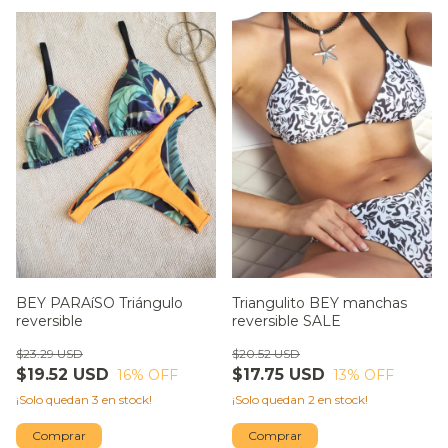
BEY PARAíSO Triángulo
Triangulito BEY manchas
reversible
reversible SALE
$23.29 USD
$20.52 USD
$19.52 USD
$17.75 USD
16
% OFF
13
% OFF
¡Solo quedan
3
en stock!
¡Solo quedan
2
en stock!
Comprar
Comprar