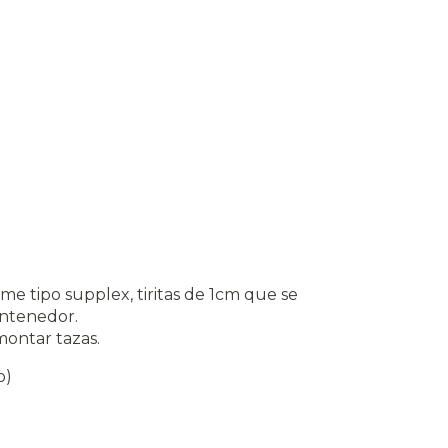
irme tipo supplex, tiritas de 1cm que se
ontenedor.
smontar tazas.
o)