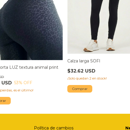
Calza larga SOFI
orta LUZ textura animal print
$32.62 USD
USD
¡Solo quedan
2
en stock!
6 USD
53
% OFF
Comprar
 pierdas, es el último!
rar
Política de cambios
N