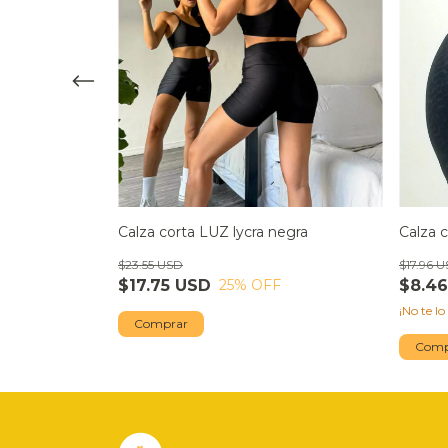
ess
Calza c
Calza corta LUZ lycra negra
$17.96 
$23.55 USD
F
$8.4
$17.75 USD
25
% OFF
¡No te lo
Comprar
Comp