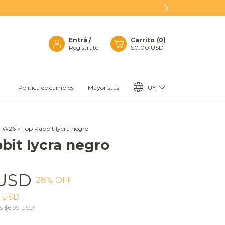
Entrá
/
Carrito
(
0
)
Registráte
$0.00 USD
UY
Política de cambios
Mayoristas
T W26
>
Top Rabbit lycra negro
bit lycra negro
 USD
28
% OFF
8 USD
os
$6.99 USD