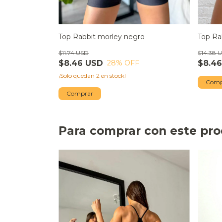
Top Rabbit morley negro
Top Ra
$11.74 USD
$14.38 
$8.46 USD
$8.4
28
% OFF
¡Solo quedan
2
en stock!
Comp
Comprar
Para comprar con este pr