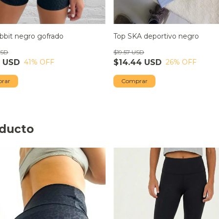
bbit negro gofrado
Top SKA deportivo negro
USD
$19.57 USD
6 USD
$14.44 USD
41
% OFF
26
% OFF
rar
oducto