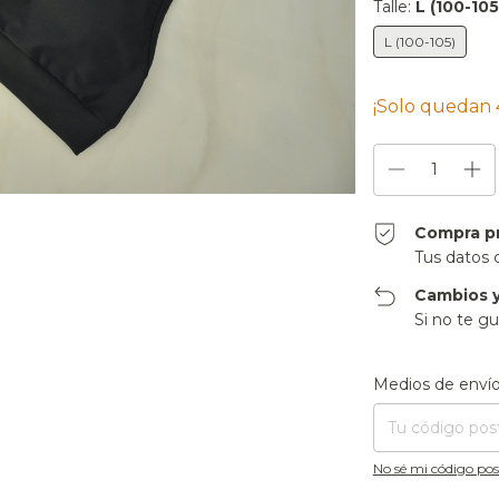
Talle:
L (100-105
L (100-105)
¡Solo quedan
Compra p
Tus datos 
Cambios y
Si no te gu
Entregas para el CP
Medios de enví
No sé mi código pos