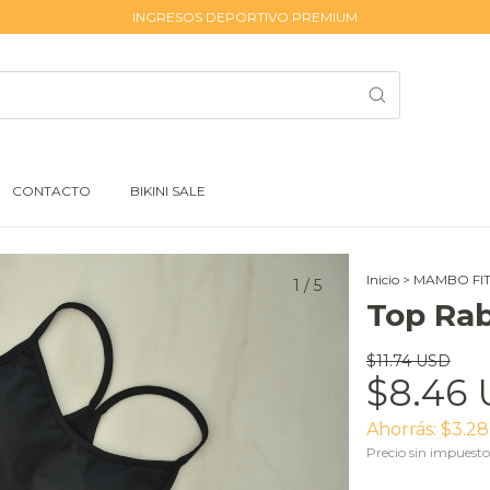
INGRESOS DEPORTIVO PREMIUM
CONTACTO
BIKINI SALE
Inicio
>
MAMBO FI
1
/
5
Top Rab
$11.74 USD
$8.46
Ahorrás:
$3.2
Precio sin impuest