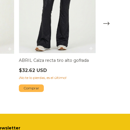
ABRIL Calza recta tiro alto gofrada
FINI Calza lar
PISATACHO
$32.62 USD
$41.93 USD
¡No te lo pierdas, es el último!
$24.22 USD
Comprar
¡Solo quedan
2
en 
Comprar
ewsletter