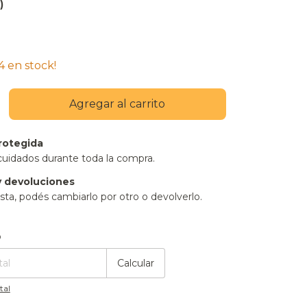
)
4
en stock!
rotegida
cuidados durante toda la compra.
 devoluciones
sta, podés cambiarlo por otro o devolverlo.
:
Cambiar CP
o
Calcular
tal