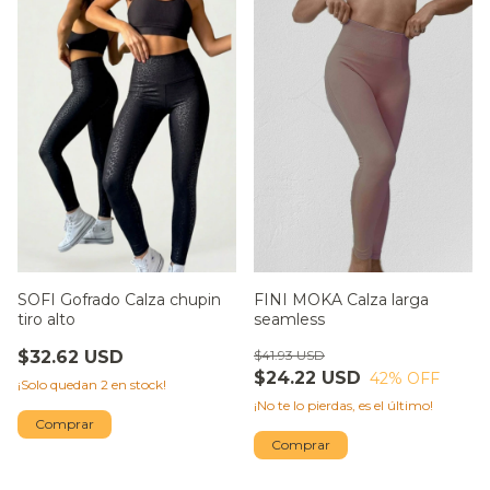
SOFI Gofrado Calza chupin
FINI MOKA Calza larga
tiro alto
seamless
$32.62 USD
$41.93 USD
$24.22 USD
42
% OFF
¡Solo quedan
2
en stock!
¡No te lo pierdas, es el último!
Comprar
Comprar