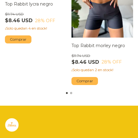
Top Rabbit lycra negro
$11.74 USD
$8.46 USD
28
% OFF
¡Solo quedan
4
en stock!
Comprar
Top Rabbit morley negro
$11.74 USD
$8.46 USD
28
% OFF
¡Solo quedan
2
en stock!
Comprar