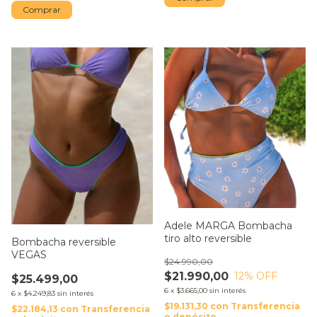
Comprar
Adele MARGA Bombacha
tiro alto reversible
Bombacha reversible
VEGAS
$24.990,00
$21.990,00
12
% OFF
$25.499,00
6
x
$3.665,00
sin interés
6
x
$4.249,83
sin interés
$19.131,30
con
Transferencia
$22.184,13
con
Transferencia
o depósito