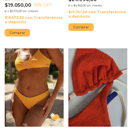
$19.050,00
19
% OFF
6
x
$4.165,00
sin interés
6
x
$3.175,00
sin interés
$21.741,30
con
Transferencia
o depósito
$16.573,50
con
Transferencia
o depósito
Comprar
Comprar