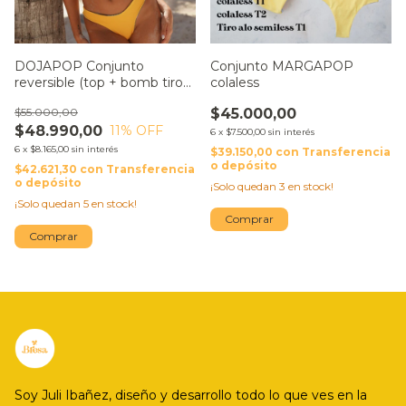
DOJAPOP Conjunto
Conjunto MARGAPOP
reversible (top + bomb tiro
colaless
bajo colaless)
$55.000,00
$45.000,00
$48.990,00
11
% OFF
6
x
$7.500,00
sin interés
6
x
$8.165,00
sin interés
$39.150,00
con
Transferencia
o depósito
$42.621,30
con
Transferencia
o depósito
¡Solo quedan
3
en stock!
¡Solo quedan
5
en stock!
Comprar
Comprar
Soy Juli Ibañez, diseño y desarrollo todo lo que ves en la