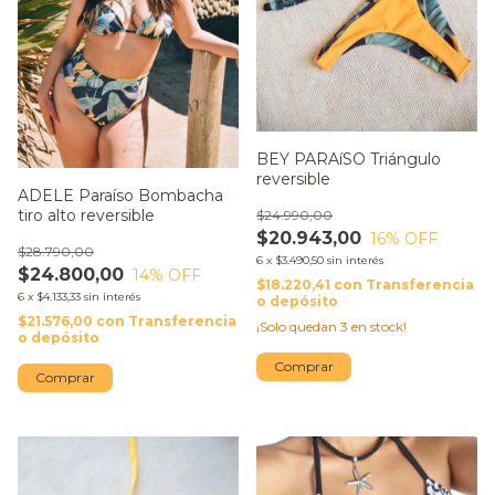
BEY PARAíSO Triángulo
reversible
ADELE Paraíso Bombacha
tiro alto reversible
$24.990,00
$20.943,00
16
% OFF
$28.790,00
6
x
$3.490,50
sin interés
$24.800,00
14
% OFF
$18.220,41
con
Transferencia
6
x
$4.133,33
sin interés
o depósito
$21.576,00
con
Transferencia
¡Solo quedan
3
en stock!
o depósito
Comprar
Comprar