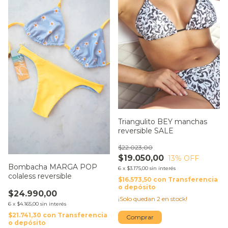
Triangulito BEY manchas
reversible SALE
$22.023,00
$19.050,00
13
% OFF
Bombacha MARGA POP
6
x
$3.175,00
sin interés
colaless reversible
$16.573,50
con
Transferencia
o depósito
$24.990,00
¡Solo quedan
2
en stock!
6
x
$4.165,00
sin interés
$21.741,30
con
Transferencia
Comprar
o depósito