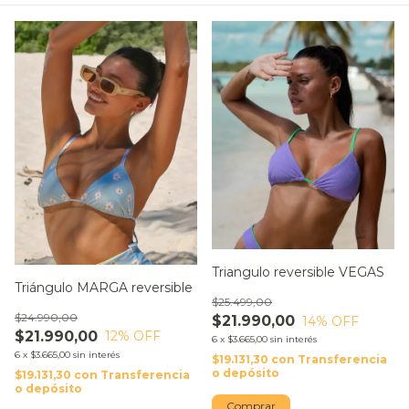
Triangulo reversible VEGAS
Triángulo MARGA reversible
$25.499,00
$24.990,00
$21.990,00
14
% OFF
$21.990,00
12
% OFF
6
x
$3.665,00
sin interés
6
x
$3.665,00
sin interés
$19.131,30
con
Transferencia
o depósito
$19.131,30
con
Transferencia
o depósito
Comprar