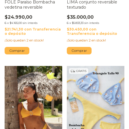
FOLE Paraíso Bombacha
LIMA conjunto reversible
vedetina reversible
texturado
$24.990,00
$35.000,00
6
x
$4.165,00
sin interés
6
x
$5.833,33
sin interés
$21.741,30
con
Transferencia
$30.450,00
con
o depósito
Transferencia o depósito
¡Solo quedan
2
en stock!
¡Solo quedan
2
en stock!
Comprar
Comprar
GRATIS