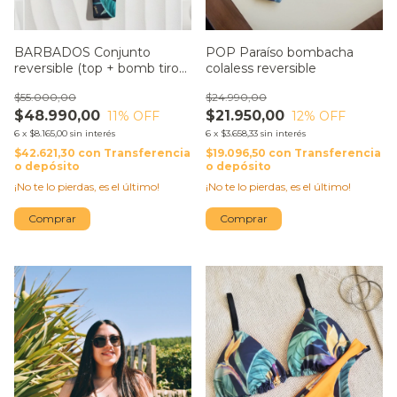
BARBADOS Conjunto
POP Paraíso bombacha
reversible (top + bomb tiro
colaless reversible
alto colaless)
$55.000,00
$24.990,00
$48.990,00
$21.950,00
11
% OFF
12
% OFF
6
x
$8.165,00
sin interés
6
x
$3.658,33
sin interés
$42.621,30
con
Transferencia
$19.096,50
con
Transferencia
o depósito
o depósito
¡No te lo pierdas, es el último!
¡No te lo pierdas, es el último!
Comprar
Comprar