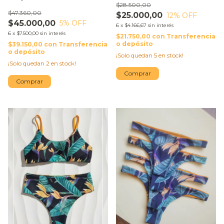
$28.500,00
$47.360,00
$25.000,00
12
% OFF
$45.000,00
5
% OFF
6
x
$4.166,67
sin interés
6
x
$7.500,00
sin interés
$21.750,00
con
Transferencia
o depósito
$39.150,00
con
Transferencia
o depósito
¡Solo quedan
5
en stock!
¡Solo quedan
2
en stock!
Comprar
Comprar