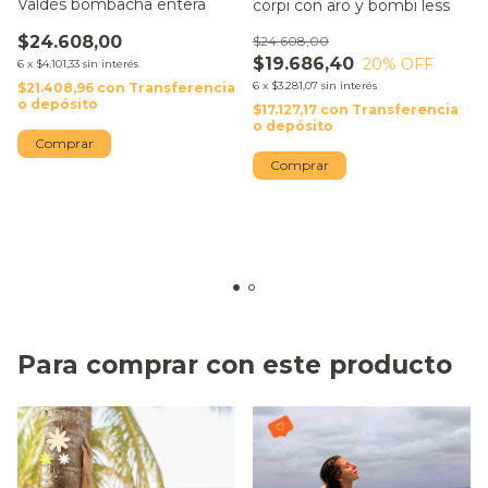
Valdés bombacha entera
corpi con aro y bombi less
$24.608,00
$24.608,00
$19.686,40
20
% OFF
6
x
$4.101,33
sin interés
6
x
$3.281,07
sin interés
$21.408,96
con
Transferencia
o depósito
$17.127,17
con
Transferencia
o depósito
Comprar
Comprar
Para comprar con este producto