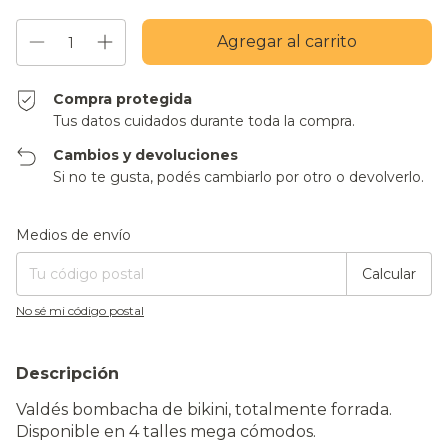
Compra protegida
Tus datos cuidados durante toda la compra.
Cambios y devoluciones
Si no te gusta, podés cambiarlo por otro o devolverlo.
Entregas para el CP:
Cambiar CP
Medios de envío
Calcular
No sé mi código postal
Descripción
Valdés bombacha de bikini, totalmente forrada.
Disponible en 4 talles mega cómodos.