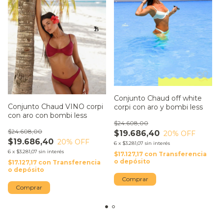
Conjunto Chaud off white
Conjunto Chaud VINO corpi
corpi con aro y bombi less
con aro con bombi less
$24.608,00
$24.608,00
$19.686,40
20
% OFF
$19.686,40
20
% OFF
6
x
$3.281,07
sin interés
6
x
$3.281,07
sin interés
$17.127,17
con
Transferencia
o depósito
$17.127,17
con
Transferencia
o depósito
Comprar
Comprar