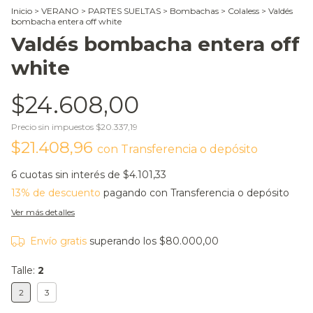
Inicio
>
VERANO
>
PARTES SUELTAS
>
Bombachas
>
Colaless
>
Valdés
bombacha entera off white
Valdés bombacha entera off
white
$24.608,00
Precio sin impuestos
$20.337,19
$21.408,96
con
Transferencia o depósito
6
cuotas sin interés de
$4.101,33
13% de descuento
pagando con Transferencia o depósito
Ver más detalles
Envío gratis
superando los
$80.000,00
Talle:
2
2
3