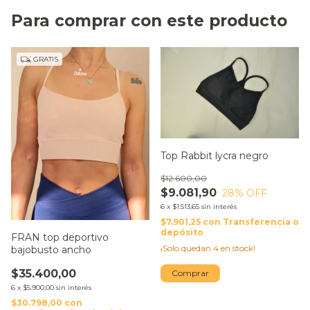
Para comprar con este producto
GRATIS
Top Rabbit lycra negro
$12.600,00
$9.081,90
28
% OFF
6
x
$1.513,65
sin interés
$7.901,25
con
Transferencia o
depósito
FRAN top deportivo
¡Solo quedan
4
en stock!
bajobusto ancho
$35.400,00
Comprar
6
x
$5.900,00
sin interés
$30.798,00
con