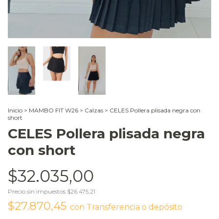
Inicio
>
MAMBO FIT W26
>
Calzas
>
CELES Pollera plisada negra con
short
CELES Pollera plisada negra
con short
$32.035,00
Precio sin impuestos
$26.475,21
$27.870,45
con
Transferencia o depósito