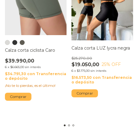
Calza corta LUZ lycra negra
Calza corta ciclista Caro
$25.270,00
$39.990,00
$19.050,00
25
% OFF
6
x
$6.665,00
sin interés
6
x
$3.175,00
sin interés
$34.791,30
con
Transferencia
$16.573,50
con
Transferencia
o depósito
o depósito
¡No te lo pierdas, es el último!
Comprar
Comprar