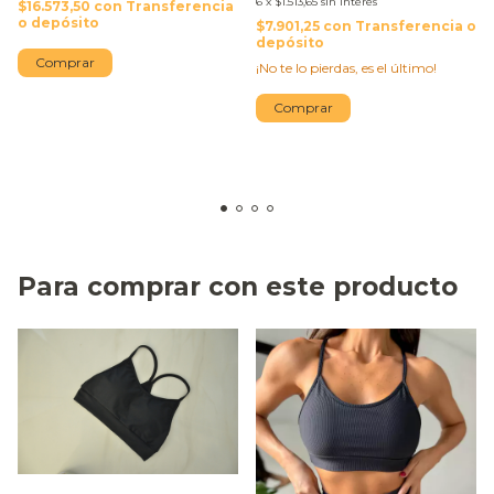
6
x
$1.513,65
sin interés
$16.573,50
con
Transferencia
o depósito
$7.901,25
con
Transferencia o
depósito
Comprar
¡No te lo pierdas, es el último!
Comprar
Para comprar con este producto