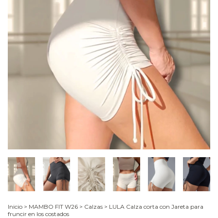
Inicio
>
MAMBO FIT W26
>
Calzas
>
LULA Calza corta con Jareta para
fruncir en los costados