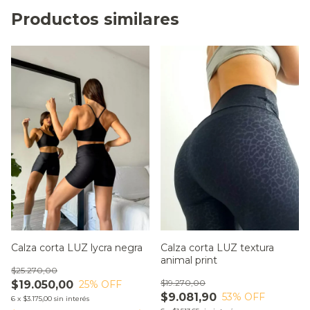
Productos similares
Calza corta LUZ textura
Calza corta LUZ lycra negra
animal print
$25.270,00
$19.270,00
$19.050,00
25
% OFF
$9.081,90
53
% OFF
6
x
$3.175,00
sin interés