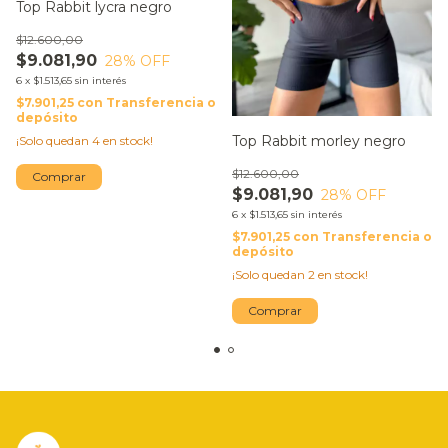
Top Rabbit lycra negro
$12.600,00
$9.081,90
28
% OFF
6
x
$1.513,65
sin interés
$7.901,25
con
Transferencia o
depósito
Top Rabbit morley negro
¡Solo quedan
4
en stock!
$12.600,00
Comprar
$9.081,90
28
% OFF
6
x
$1.513,65
sin interés
$7.901,25
con
Transferencia o
depósito
¡Solo quedan
2
en stock!
Comprar