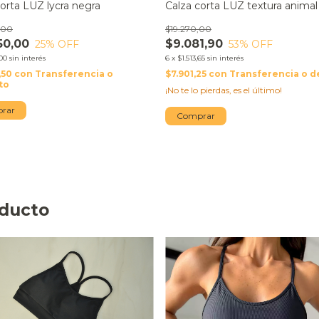
Calza corta LUZ textura animal 
corta LUZ lycra negra
$19.270,00
,00
$9.081,90
50,00
53
% OFF
25
% OFF
6
x
$1.513,65
sin interés
,00
sin interés
$7.901,25
con
Transferencia o d
,50
con
Transferencia o
to
¡No te lo pierdas, es el último!
rar
Comprar
oducto