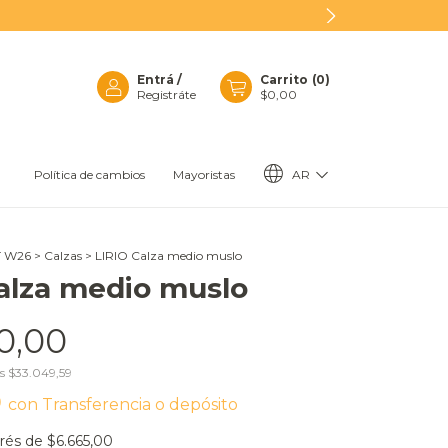
Entrá
/
Carrito
(
0
)
Registráte
$0,00
AR
Política de cambios
Mayoristas
T W26
>
Calzas
>
LIRIO Calza medio muslo
alza medio muslo
0,00
os
$33.049,59
0
con
Transferencia o depósito
erés de
$6.665,00