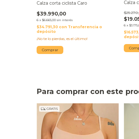
Calza 
Calza corta ciclista Caro
rt con
$25.270
$39.990,00
$19.0
6
x
$6.665,00
sin interés
6
x
$3.175
$34.791,30
con
Transferencia o
depósito
F
$16.573
depósi
¡No te lo pierdas, es el último!
ncia o
Comp
Comprar
!
Para comprar con este pr
GRATIS