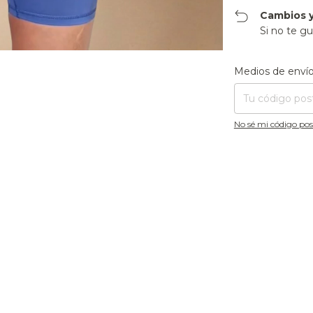
Cambios y
Si no te gu
Entregas para el CP
Medios de enví
No sé mi código pos