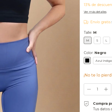
13% de descuen
Ver más detalles
Envío gratis
Talle:
M
M
S
L
Color:
Negro
Azul índigo
¡No te lo pierd
Compra p
Tus datos 