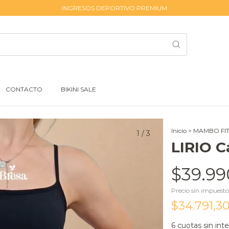
INGRESOS DEPORTIVO PREMIUM
CONTACTO
BIKINI SALE
Inicio
>
MAMBO FI
1
/
3
LIRIO C
$39.99
Precio sin impuest
$34.791,3
6
cuotas sin int