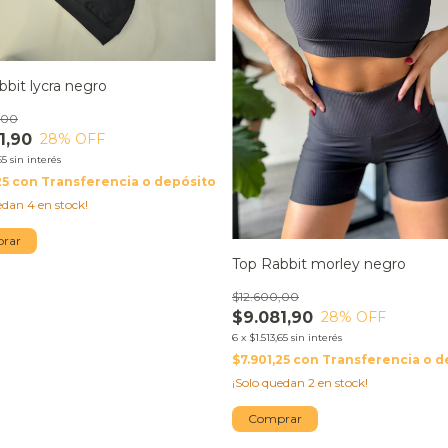
bbit lycra negro
,00
1,90
28
% OFF
65
sin interés
25
con
Transferencia o depósito
uedan
4
en stock!
rar
Top Rabbit morley negro
$12.600,00
$9.081,90
28
% OFF
6
x
$1.513,65
sin interés
$7.901,25
con
Transferencia o d
¡Solo quedan
2
en stock!
Comprar