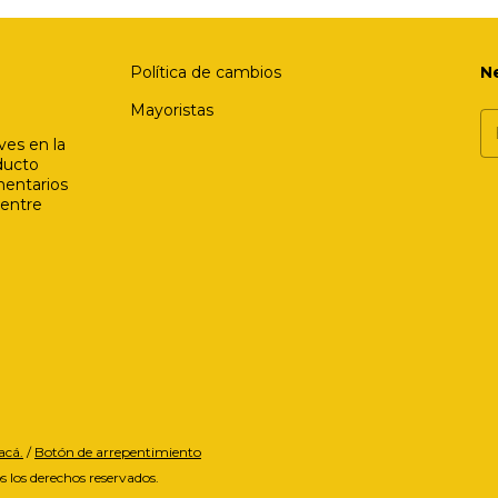
Política de cambios
N
Mayoristas
ves en la
ducto
mentarios
 entre
acá.
/
Botón de arrepentimiento
 los derechos reservados.