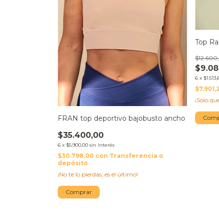
Top Ra
$12.600
$9.08
6
x
$1.513,
$7.901,
¡Solo q
FRAN top deportivo bajobusto ancho
Comp
$35.400,00
6
x
$5.900,00
sin interés
$30.798,00
con
Transferencia o
depósito
¡No te lo pierdas, es el último!
Comprar