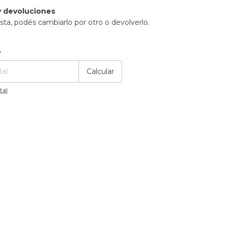
 devoluciones
sta, podés cambiarlo por otro o devolverlo.
:
Cambiar CP
o
Calcular
tal