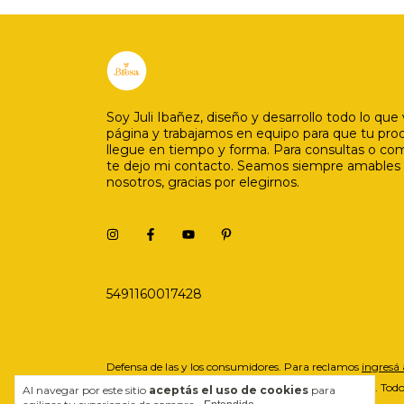
Soy Juli Ibañez, diseño y desarrollo todo lo que 
página y trabajamos en equipo para que tu pro
llegue en tiempo y forma. Para consultas o co
te dejo mi contacto. Seamos siempre amables
nosotros, gracias por elegirnos.
5491160017428
Defensa de las y los consumidores. Para reclamos
ingresá 
Copyright Bresa - 2026. Todos
Al navegar por este sitio
aceptás el uso de cookies
para