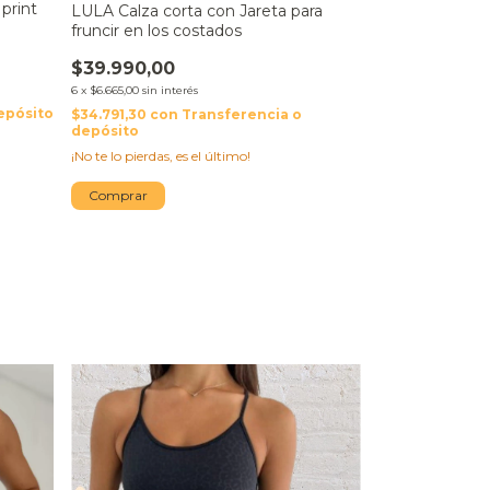
print
3 colores
LULA Calza corta con Jareta para
fruncir en los costados
Set seamless c
remerita
$39.990,00
$35.999,00
6
x
$6.665,00
sin interés
$24.990,00
epósito
$34.791,30
con
Transferencia o
depósito
6
x
$4.165,00
sin inte
¡No te lo pierdas, es el último!
$21.741,30
con
depósito
Comprar
¡No te lo pierdas, 
Comprar