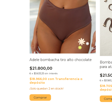
Adele bombacha tiro alto chocolate
Bombac
para a
$21.800,00
6
x
$3.633,33
sin interés
$21.5
$18.966,00
con
Transferencia o
6
x
$3.583,
depósito
$18.70
¡Solo quedan
2
en stock!
depósi
Comprar
Comp