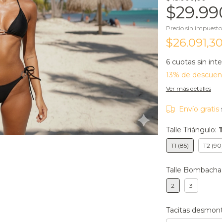
$29.99
Precio sin impuest
$26.091,3
6
cuotas sin int
13% de descuen
Ver más detalles
Envío gratis
Talle Triángulo:
T1 (85)
T2 (90
Talle Bombacha
2
3
Tacitas desmon