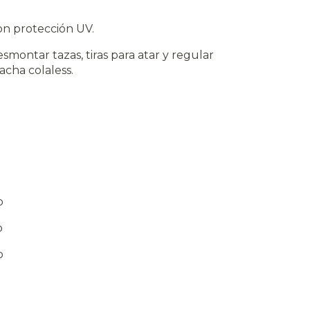
con protección UV.
esmontar tazas, tiras para atar y regular
acha colaless.
o
o
o
o