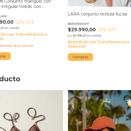
 Conjunto triángulo con
 irregular toledo con
a tiro alto adele amarillo oro
LARA conjunto textura fucsia
0,00
90,00
33
% OFF
$45.000,00
,33
sin interés
$29.990,00
33
% OFF
1,30
con
Transferencia o
6
x
$4.998,33
sin interés
to
$26.091,30
con
Transferencia o
 pierdas, es el último!
depósito
rar
Comprar
oducto