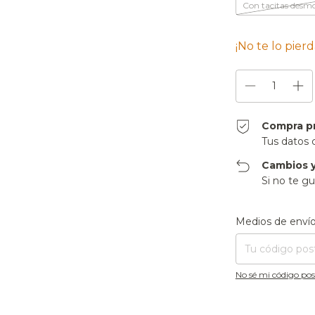
Con tacitas desm
¡No te lo pierd
Compra p
Tus datos 
Cambios y
Si no te gu
Entregas para el CP
Medios de enví
No sé mi código pos