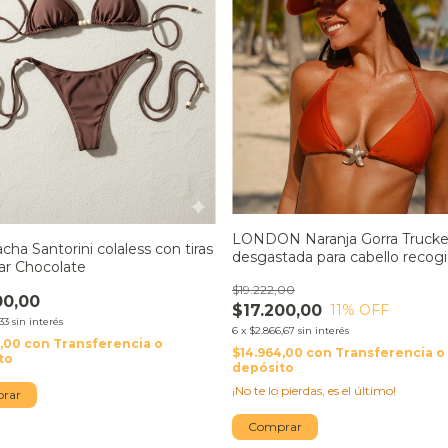
LONDON Naranja Gorra Trucke
ha Santorini colaless con tiras
desgastada para cabello recog
tar Chocolate
$19.222,00
00,00
$17.200,00
11
% OFF
33
sin interés
6
x
$2.866,67
sin interés
5,00
con
Transferencia o
$14.964,00
con
Transferencia o
to
depósito
¡No te lo pierdas, es el último!
rar