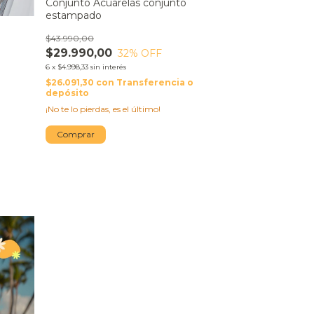
Conjunto Acuarelas conjunto
estampado
$43.990,00
$29.990,00
32
% OFF
6
x
$4.998,33
sin interés
$26.091,30
con
Transferencia o
depósito
¡No te lo pierdas, es el último!
Comprar