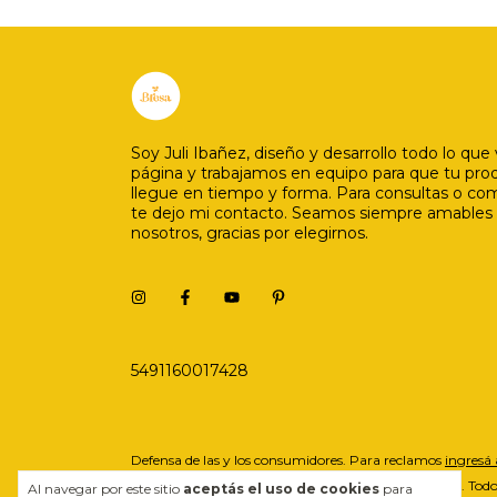
Soy Juli Ibañez, diseño y desarrollo todo lo que 
página y trabajamos en equipo para que tu pro
llegue en tiempo y forma. Para consultas o co
te dejo mi contacto. Seamos siempre amables
nosotros, gracias por elegirnos.
5491160017428
Defensa de las y los consumidores. Para reclamos
ingresá 
Copyright Bresa - 2026. Todos
Al navegar por este sitio
aceptás el uso de cookies
para