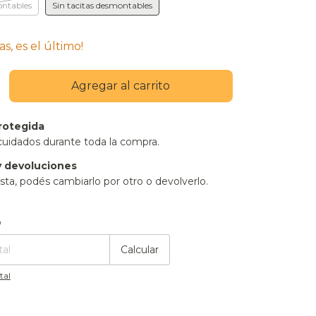
ontables
Sin tacitas desmontables
as, es el último!
rotegida
cuidados durante toda la compra.
 devoluciones
sta, podés cambiarlo por otro o devolverlo.
:
Cambiar CP
o
Calcular
tal