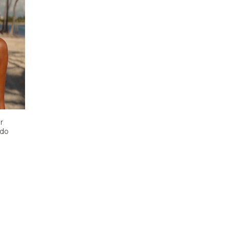
r
ido