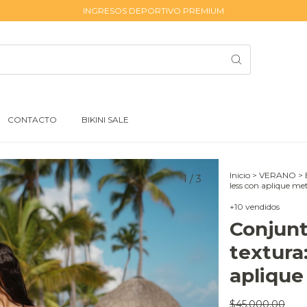
INGRESOS DEPORTIVO PREMIUM
CONTACTO
BIKINI SALE
Inicio
>
VERANO
>
1
/
3
less con aplique met
+10 vendidos
Conjunt
textura:
aplique
$45.000,00