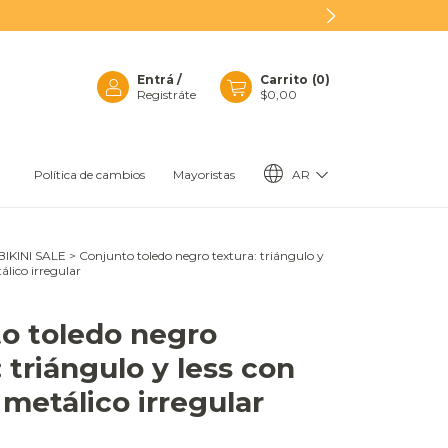
Entrá
/
Carrito
(
0
)
Registráte
$0,00
AR
Política de cambios
Mayoristas
BIKINI SALE
>
Conjunto toledo negro textura: triángulo y
álico irregular
o toledo negro
 triángulo y less con
 metálico irregular