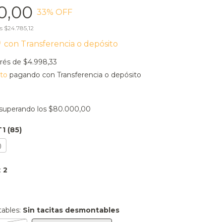
0,00
33
% OFF
os
$24.785,12
0
con
Transferencia o depósito
erés de
$4.998,33
to
pagando con Transferencia o depósito
superando los
$80.000,00
T1 (85)
)
:
2
tables:
Sin tacitas desmontables