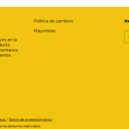
Política de cambios
N
Mayoristas
ves en la
ducto
mentarios
 entre
acá.
/
Botón de arrepentimiento
 los derechos reservados.