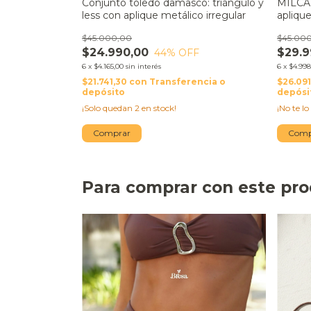
MILCAN
Conjunto toledo damasco: triángulo y
aplique
less con aplique metálico irregular
bombach
$45.00
$45.000,00
SALE
$29.9
$24.990,00
44
% OFF
6
x
$4.998
6
x
$4.165,00
sin interés
$26.09
$21.741,30
con
Transferencia o
depósi
depósito
¡No te lo
¡Solo quedan
2
en stock!
Comp
Comprar
Para comprar con este pr