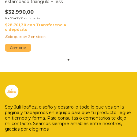
estampado triangulo + less
para atar
$32.990,00
6
x
$5.498,33
sin interés
$28.701,30
con
Transferencia
o depósito
¡Solo quedan
2
en stock!
Comprar
Soy Juli Ibañez, diseño y desarrollo todo lo que ves en la
página y trabajamos en equipo para que tu producto llegue
en tiempo y forma. Para consultas o comentarios te dejo
mi contacto. Seamos siempre amables entre nosotros,
gracias por elegirnos.