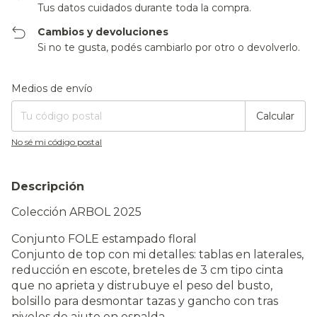
Tus datos cuidados durante toda la compra.
Cambios y devoluciones
Si no te gusta, podés cambiarlo por otro o devolverlo.
Entregas para el CP:
Cambiar CP
Medios de envío
Calcular
No sé mi código postal
Descripción
Colección ARBOL 2025
Conjunto FOLE estampado floral
Conjunto de top con mi detalles: tablas en laterales,
reducción en escote, breteles de 3 cm tipo cinta
que no aprieta y distrubuye el peso del busto,
bolsillo para desmontar tazas y gancho con tras
niveles de ajute en espalda.