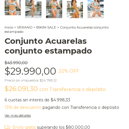
Inicio
>
VERANO
>
BIKINI SALE
>
Conjunto Acuarelas conjunto
estampado
Conjunto Acuarelas
conjunto estampado
$43.990,00
$29.990,00
32
% OFF
Precio sin impuestos
$24.785,12
$26.091,30
con
Transferencia o depósito
6
cuotas sin interés de
$4.998,33
13% de descuento
pagando con Transferencia o depósito
Ver más detalles
Envío gratis
superando los
$80.000,00