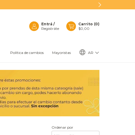
Entrá
/
Carrito
(
0
)
Registráte
$0,00
AR
Política de cambios
Mayoristas
Ordenar por