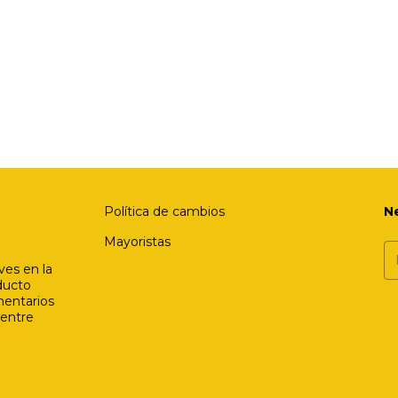
Política de cambios
N
Mayoristas
ves en la
ducto
mentarios
 entre