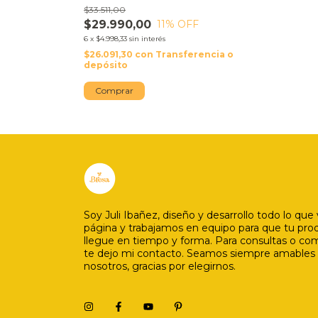
$33.511,00
$29.990,00
11
% OFF
6
x
$4.998,33
sin interés
$26.091,30
con
Transferencia o
depósito
Comprar
Soy Juli Ibañez, diseño y desarrollo todo lo que 
página y trabajamos en equipo para que tu pro
llegue en tiempo y forma. Para consultas o co
te dejo mi contacto. Seamos siempre amables
nosotros, gracias por elegirnos.