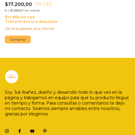
$17.200,00
11
% OFF
6
x
$2.866,67
sin interés
$14.964,00
con
Transferencia o depósito
¡No te lo pierdas, es el último!
Soy Juli Ibañez, diseño y desarrollo todo lo que ves en la
página y trabajamos en equipo para que tu producto llegue
en tiempo y forma. Para consultas o comentarios te dejo
mi contacto. Seamos siempre amables entre nosotros,
gracias por elegirnos.