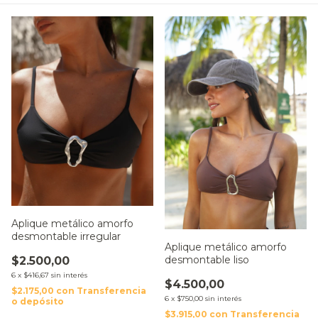
Aplique metálico amorfo
desmontable irregular
Aplique metálico amorfo
desmontable liso
$2.500,00
6
x
$416,67
sin interés
$4.500,00
$2.175,00
con
Transferencia
6
x
$750,00
sin interés
o depósito
$3.915,00
con
Transferencia