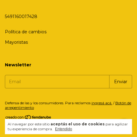
5491160017428
Política de cambios
Mayoristas
Newsletter
Defensa de las y los consumidores. Para reclamos
ingresá acá.
/
Botón de
arrepentimiento
Al navegar por este sitio
aceptás el uso de cookies
para agilizar
Copyright Bresa - 2026. Todos los derechos reservados.
tu experiencia de compra.
Entendido